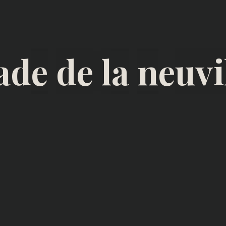
a
d
e
d
e
l
a
n
e
u
v
i