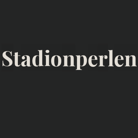
S
t
a
d
i
o
n
p
e
r
l
e
n